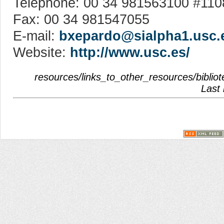
Telephone: 00 34 981563100 #110
Fax: 00 34 981547055
E-mail:
bxepardo@sialpha1.usc.
Website:
http://www.usc.es/
resources/links_to_other_resources/biblio
Last