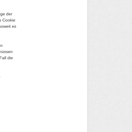
ige der
es Cookie
soweit es
on
 müssen
all die
-