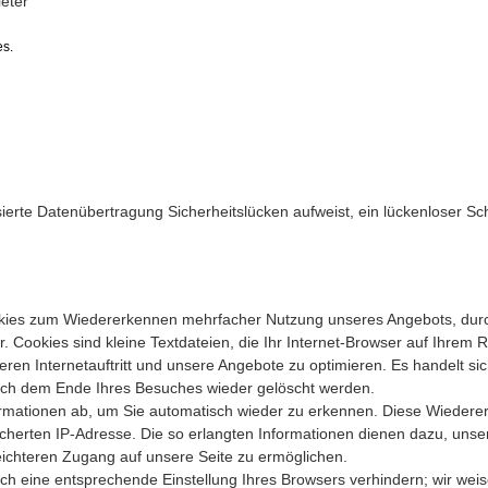
eter
es.
sierte Datenübertragung Sicherheitslücken aufweist, ein lückenloser Sc
okies zum Wiedererkennen mehrfacher Nutzung unseres Angebots, dur
. Cookies sind kleine Textdateien, die Ihr Internet-Browser auf Ihrem 
eren Internetauftritt und unsere Angebote zu optimieren. Es handelt si
ach dem Ende Ihres Besuches wieder gelöscht werden.
ormationen ab, um Sie automatisch wieder zu erkennen. Diese Wieder
icherten IP-Adresse. Die so erlangten Informationen dienen dazu, unse
eichteren Zugang auf unsere Seite zu ermöglichen.
rch eine entsprechende Einstellung Ihres Browsers verhindern; wir wei