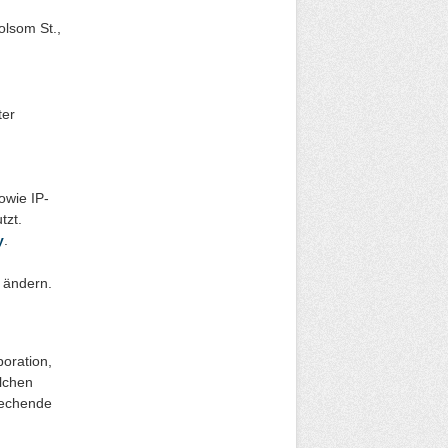
olsom St.,
ter
owie IP-
tzt.
y
.
ändern.
poration,
olchen
rechende