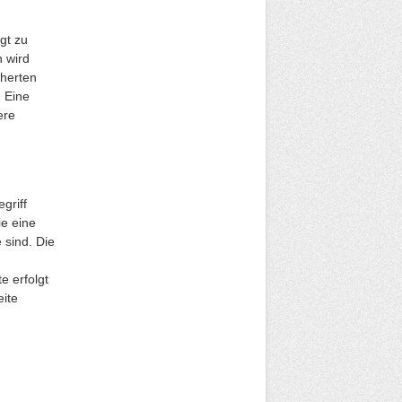
gt zu
n wird
cherten
 Eine
ere
griff
ie eine
 sind. Die
e erfolgt
eite