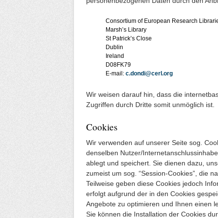
personenbezogenen Daten durch den Anbi
Consortium of European Research Librari
Marsh’s Library
St Patrick’s Close
Dublin
Ireland
D08FK79
E-mail:
c.dondi@cerl.org
Wir weisen darauf hin, dass die internetba
Zugriffen durch Dritte somit unmöglich ist.
Cookies
Wir verwenden auf unserer Seite sog. Co
denselben Nutzer/Internetanschlussinhaber
ablegt und speichert. Sie dienen dazu, uns
zumeist um sog. “Session-Cookies”, die n
Teilweise geben diese Cookies jedoch Inf
erfolgt aufgrund der in den Cookies gespe
Angebote zu optimieren und Ihnen einen l
Sie können die Installation der Cookies du