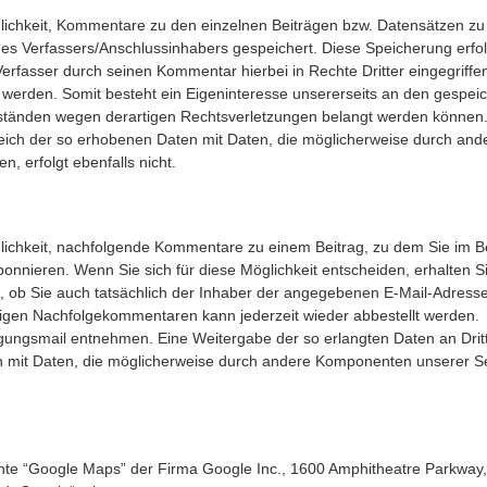
glichkeit, Kommentare zu den einzelnen Beiträgen bzw. Datensätzen zu
 des Verfassers/Anschlussinhabers gespeichert. Diese Speicherung erfol
Verfasser durch seinen Kommentar hierbei in Rechte Dritter eingegriffe
t werden. Somit besteht ein Eigeninteresse unsererseits an den gespei
ständen wegen derartigen Rechtsverletzungen belangt werden können.
bgleich der so erhobenen Daten mit Daten, die möglicherweise durch and
 erfolgt ebenfalls nicht.
glichkeit, nachfolgende Kommentare zu einem Beitrag, zu dem Sie im Be
onnieren. Wenn Sie sich für diese Möglichkeit entscheiden, erhalten S
d, ob Sie auch tatsächlich der Inhaber der angegebenen E-Mail-Adresse
gen Nachfolgekommentaren kann jederzeit wieder abbestellt werden.
igungsmail entnehmen. Eine Weitergabe der so erlangten Daten an Dritt
en mit Daten, die möglicherweise durch andere Komponenten unserer S
nte “Google Maps” der Firma Google Inc., 1600 Amphitheatre Parkway,