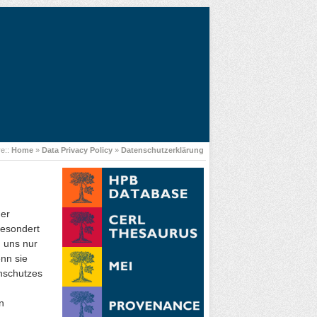
re::
Home
»
Data Privacy Policy
»
Datenschutzerklärung
ner
gesondert
n uns nur
nn sie
nschutzes
n