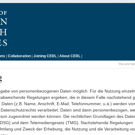
ons
|
Collaboration
|
Joining CERL
|
About CERL
|
You are he
g
Angabe von personenbezogenen Daten möglich. Für die Nutzung einzel
ür abweichende Regelungen ergeben, die in diesem Falle nachstehend 
Daten (z.B. Name, Anschrift, E-Mail, Telefonnummer, u.ä.) werden vo
atenschutzrechts verarbeitet. Daten sind dann personenbezogen, we
erson zugeordnet werden können. Die rechtlichen Grundlagen des Date
(BDSG) und dem Telemediengesetz (TMG). Nachstehende Regelungen
n Umfang und Zweck der Erhebung, die Nutzung und die Verarbeitung vo