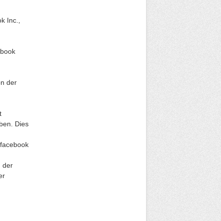
k Inc.,
ebook
on der
m
t
ben. Dies
 facebook
 der
er