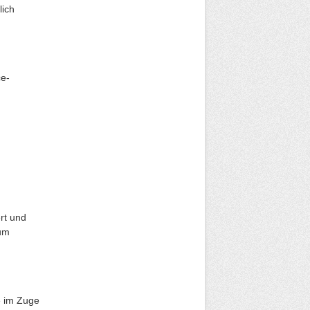
lich
ce-
rt und
 um
ie im Zuge