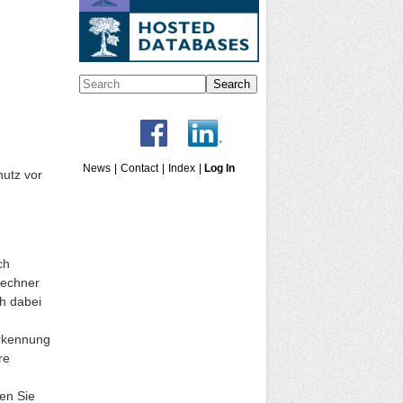
Search
News
|
Contact
|
Index
|
Log In
hutz vor
ch
Rechner
ch dabei
erkennung
re
sen Sie