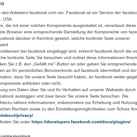
en
des Anbieters facebook.com ein. Facebook ist ein Service der faceboo
4, USA.
, die mit einer solchen Komponente ausgestattet ist, veranlasst diese
te Browser eine entsprechende Darstellung der Komponente von fac
acebook darüber in Kenntnis gesetzt, welche konkrete Seite unserer
wird.
nddessen bei facebook eingeloggt sind, erkennt facebook durch die v
he konkrete Seite Sie besuchen und ordnet diese Informationen Ihre
cken Sie z.B. den „Gefällt mir“-Button an oder geben Sie entsprechende
n an Ihr persönliches Benutzerkonto auf facebook übermittelt und dor
rmation, dass Sie unsere Seite besucht haben, an facebook weiter gege
omponente anklicken oder nicht.
ung von Daten über Sie und Ihr Verhalten auf unserer Webseite durch
facebook ausloggen und zwar bevor Sie unsere Seite besuchen. Die
hierzu nähere Informationen, insbesondere zur Erhebung und Nutzung
lichen Rechten sowie zu den Einstellungsmöglichkeiten zum Schutz Ihr
m/about/privacy/
finden Sie unter
https://developers.facebook.com/docs/plugins/
-Komponenten